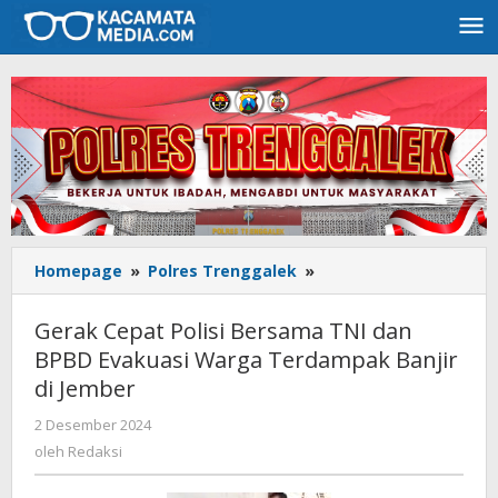
Lewati
ke
konten
Homepage
»
Polres Trenggalek
»
Gerak
Cepat
Polisi
Gerak Cepat Polisi Bersama TNI dan
Bersama
BPBD Evakuasi Warga Terdampak Banjir
TNI
di Jember
dan
BPBD
2 Desember 2024
oleh
Evakuasi
Redaksi
oleh
Redaksi
Warga
Terdampak