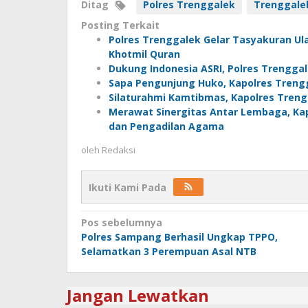
Ditag
Polres Trenggalek
Trenggale
Posting Terkait
Polres Trenggalek Gelar Tasyakuran U
Khotmil Quran
Dukung Indonesia ASRI, Polres Trengg
Sapa Pengunjung Huko, Kapolres Treng
Silaturahmi Kamtibmas, Kapolres Tren
Merawat Sinergitas Antar Lembaga, Kap
dan Pengadilan Agama
oleh
Redaksi
Ikuti Kami Pada
Navigasi
Pos sebelumnya
Polres Sampang Berhasil Ungkap TPPO,
pos
Selamatkan 3 Perempuan Asal NTB
Jangan Lewatkan