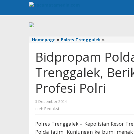
Lewati
ke
konten
Homepage
»
Polres Trenggalek
»
Bidpropam
Polda
Bidpropam Polda
Jatim
Kunjungi
Trenggalek,
Trenggalek, Ber
Berikan
Pembekalan
Profesi Polri
Etika
Profesi
Polri
5 Desember 2024
oleh
Redaksi
oleh
Redaksi
Polres Trenggalek – Kepolisian Resor 
Polda jatim. Kunjungan ke bumi menak 