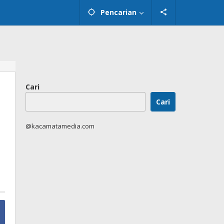
Pencarian
Cari
Cari
@kacamatamedia.com