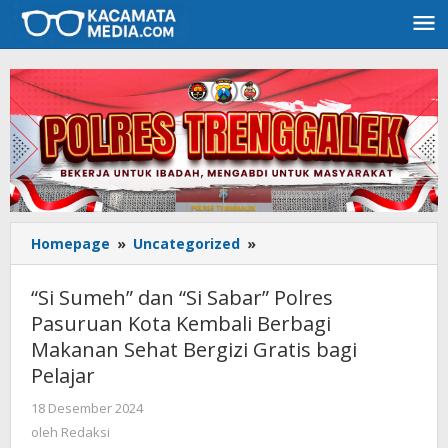
Lewati
ke
konten
Homepage
»
Uncategorized
»
“Si
Sumeh”
dan
“Si Sumeh” dan “Si Sabar” Polres
“Si
Pasuruan Kota Kembali Berbagi
Sabar”
Makanan Sehat Bergizi Gratis bagi
Polres
Pasuruan
Pelajar
Kota
18 Desember 2024
oleh
Kembali
Redaksi
oleh
Redaksi
Berbagi