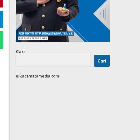
Cari
Cari
@kacamatamedia.com