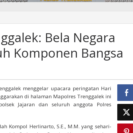
es
k:
ggalek: Bela Negara
ruh Komponen Bangsa
n
Trenggalek menggelar upacara peringatan Hari
nggarakan di halaman Mapolres Trenggalek ini
polsek Jajaran dan seluruh anggota Polres
ah Kompol Herlinarto, S.E., M.M. yang sehari-