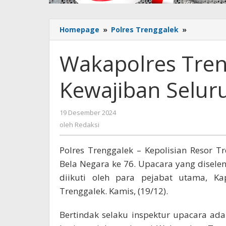
Homepage
»
Polres Trenggalek
»
Wakapolr
Trenggale
Bela
Wakapolres Tren
Negara
Kewajiban
Kewajiban Selu
Seluruh
Kompone
Bangsa
19 Desember 2024
oleh
Redaksi
oleh
Redaksi
Polres Trenggalek – Kepolisian Resor 
Bela Negara ke 76. Upacara yang disele
diikuti oleh para pejabat utama, Ka
Trenggalek. Kamis, (19/12).
Bertindak selaku inspektur upacara adal