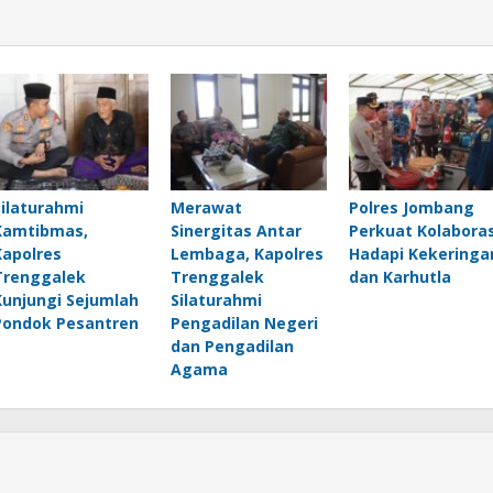
Silaturahmi
Merawat
Polres Jombang
Kamtibmas,
Sinergitas Antar
Perkuat Kolaboras
Kapolres
Lembaga, Kapolres
Hadapi Kekeringa
Trenggalek
Trenggalek
dan Karhutla
Kunjungi Sejumlah
Silaturahmi
Pondok Pesantren
Pengadilan Negeri
dan Pengadilan
Agama