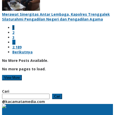
Merawat Sinergitas Antar Lembaga, Kapolres Trenggalek
Silaturahmi Pengadilan Negeri dan Pengadilan Agama
1
2
3
…
2,189
Berikutnya
No More Posts Available.
No more pages to load.
View More
Cari
Cari
@kacamatamedia.com