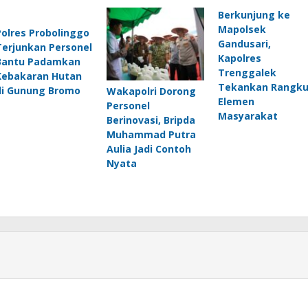
Berkunjung ke
Mapolsek
Polres Probolinggo
Gandusari,
Terjunkan Personel
Kapolres
Bantu Padamkan
Trenggalek
Kebakaran Hutan
Tekankan Rangku
di Gunung Bromo
Wakapolri Dorong
Elemen
Personel
Masyarakat
Berinovasi, Bripda
Muhammad Putra
Aulia Jadi Contoh
Nyata