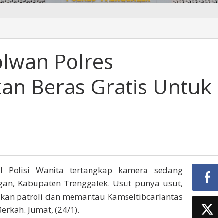
olwan Polres
ek
kan Beras Gratis Untuk
l Polisi Wanita tertangkap kamera sedang
ngan, Kabupaten Trenggalek. Usut punya usut,
kukan patroli dan memantau Kamseltibcarlantas
rkah. Jumat, (24/1).