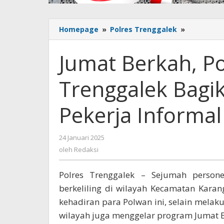
Homepage
»
Polres Trenggalek
»
Jumat
Berkah,
Polwan
Jumat Berkah, P
Polres
Trenggal
Trenggalek Bagi
Bagikan
Beras
Gratis
Pekerja Informal
Untuk
Pekerja
Informal
24 Januari 2025
oleh
Redaksi
oleh
Redaksi
Polres Trenggalek – Sejumah persone
berkeliling di wilayah Kecamatan Kara
kehadiran para Polwan ini, selain mela
wilayah juga menggelar program Jumat Be