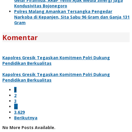
Gelar Piramida, AKBP Yenni Ajak Media Sinergi Jaga
Kondusivitas Bojonegoro
Polres Malang Amankan Tersangka Pengedar
Narkoba di Kepanjen, Sita Sabu 96 Gram dan Ganja 131
Gram
Komentar
Kapolres Gresik Tegaskan Komitmen Polri Dukung
Pendidikan Berkualitas
Kapolres Gresik Tegaskan Komitmen Polri Dukung
Pendidikan Berkualitas
1
2
3
…
3,629
Berikutnya
No More Posts Available.