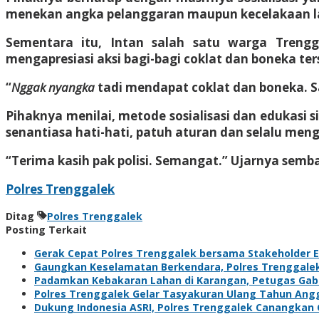
menekan angka pelanggaran maupun kecelakaan lal
Sementara itu, Intan salah satu warga Treng
mengapresiasi aksi bagi-bagi coklat dan boneka ter
“
Nggak nyangka
tadi mendapat coklat dan boneka. S
Pihaknya menilai, metode sosialisasi dan edukasi 
senantiasa hati-hati, patuh aturan dan selalu m
“Terima kasih pak polisi. Semangat.” Ujarnya semb
Polres Trenggalek
Ditag
Polres Trenggalek
Posting Terkait
Gerak Cepat Polres Trenggalek bersama Stakeholder Ev
Gaungkan Keselamatan Berkendara, Polres Trenggal
Padamkan Kebakaran Lahan di Karangan, Petugas Gabun
Polres Trenggalek Gelar Tasyakuran Ulang Tahun Ang
Dukung Indonesia ASRI, Polres Trenggalek Canangka