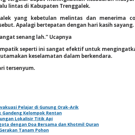
u lintas di Kabupaten Trenggalek.
galek yang kebetulan melintas dan menerima c
sebut. Apalagi bertepatan dengan hari kasih sayang.
angat senang lah.” Ucapnya
simpatik seperti ini sangat efektif untuk menging
engutamakan keselamatan dalam berkendara.
ari tersenyum.
akuasi Pelajar di Gunung Orak-Arik
ek Gandeng Kelompok Rentan
gan Lokalisir Titik Api
gota dengan Doa Bersama dan Khotmil Quran
n Gerakan Tanam Pohon