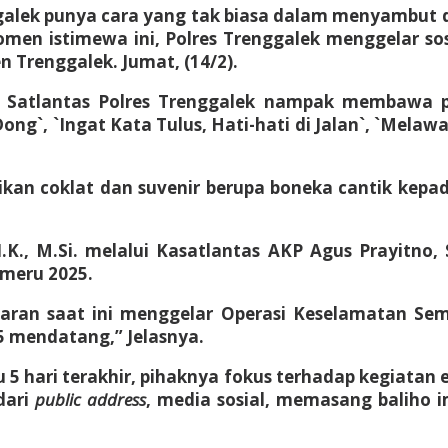
nggalek punya cara yang tak biasa dalam menyambut 
en istimewa ini, Polres Trenggalek menggelar sosia
n Trenggalek. Jumat, (14/2).
Satlantas Polres Trenggalek nampak membawa pa
ng`, `Ingat Kata Tulus, Hati-hati di Jalan`, `Melaw
kan coklat dan suvenir berupa boneka cantik kepad
.K., M.Si. melalui Kasatlantas AKP Agus Prayitno,
meru 2025.
jaran saat ini menggelar Operasi Keselamatan Se
5 mendatang,” Jelasnya.
ri terakhir, pihaknya fokus terhadap kegiatan eduka
dari
public address
, media sosial, memasang baliho