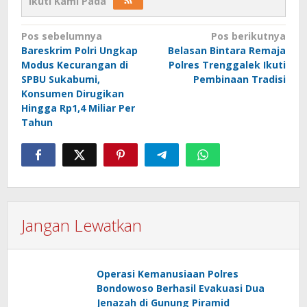
Ikuti Kami Pada
Navigasi
Pos sebelumnya
Pos berikutnya
Bareskrim Polri Ungkap
Belasan Bintara Remaja
pos
Modus Kecurangan di
Polres Trenggalek Ikuti
SPBU Sukabumi,
Pembinaan Tradisi
Konsumen Dirugikan
Hingga Rp1,4 Miliar Per
Tahun
Jangan Lewatkan
Operasi Kemanusiaan Polres
Bondowoso Berhasil Evakuasi Dua
Jenazah di Gunung Piramid