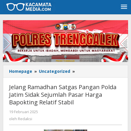
Lewati
ke
konten
Homepage
»
Uncategorized
»
Jelang
Ramadhan
Satgas
Jelang Ramadhan Satgas Pangan Polda
Pangan
Jatim Sidak Sejumlah Pasar Harga
Polda
Bapokting Relatif Stabil
Jatim
Sidak
19 Februari 2025
oleh
Sejumlah
Redaksi
oleh
Redaksi
Pasar
Harga