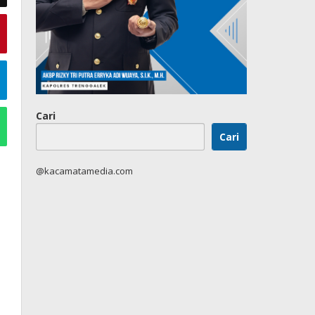
Cari
Cari
@kacamatamedia.com