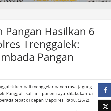
n
 Pangan Hasilkan 6
lres Trenggalek:
embada Pangan
k:
ada
enggalek kembali menggelar panen raya jagung.
ek Panggul, kali ini panen raya dilakukan di
berada tepat di depan Mapolres. Rabu, (26/2).