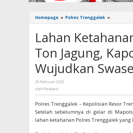
Homepage
»
Polres Trenggalek
»
Lahan
Ketahana
Pangan
Lahan Ketahanan
Hasilkan
6
Ton Jagung, Kapo
Ton
Jagung,
Kapolres
Wujudkan Swas
Trenggale
Wujudkan
Swasemb
26 Februari 2025
oleh
Pangan
Redaksi
oleh
Redaksi
Polres Trenggalek – Kepolisian Resor Tr
Setelah sebelumnya di gelar di Mapols
lahan ketahanan Polres Trenggalek yang 