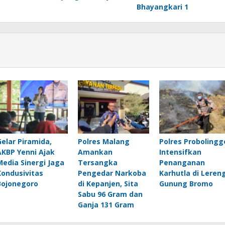
Bhayangkari 1
Gelar Piramida,
Polres Malang
Polres Probolingg
AKBP Yenni Ajak
Amankan
Intensifkan
Media Sinergi Jaga
Tersangka
Penanganan
Kondusivitas
Pengedar Narkoba
Karhutla di Leren
Bojonegoro
di Kepanjen, Sita
Gunung Bromo
Sabu 96 Gram dan
Ganja 131 Gram