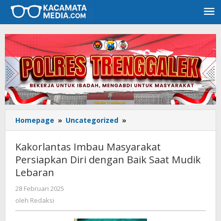
Lewati
ke
konten
Homepage
»
Uncategorized
»
Kakorlantas
Imbau
Masyarakat
Kakorlantas Imbau Masyarakat
Persiapkan
Persiapkan Diri dengan Baik Saat Mudik
Diri
Lebaran
dengan
Baik
28 Februari 2025
oleh
Saat
Redaksi
oleh
Redaksi
Mudik
Lebaran