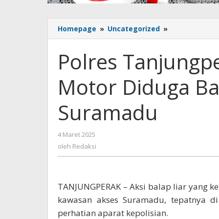
Homepage
»
Uncategorized
»
Polres
Tanjungperak
Amankan
Polres Tanjung
Puluhan
Motor
Motor Diduga Bal
Diduga
Balap
Liar
Suramadu
di
Akses
Suramadu
4 Maret 2025
oleh
Redaksi
oleh
Redaksi
TANJUNGPERAK – Aksi balap liar yang ke
kawasan akses Suramadu, tepatnya di
perhatian aparat kepolisian.