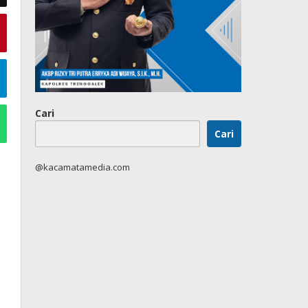
Cari
Cari
@kacamatamedia.com