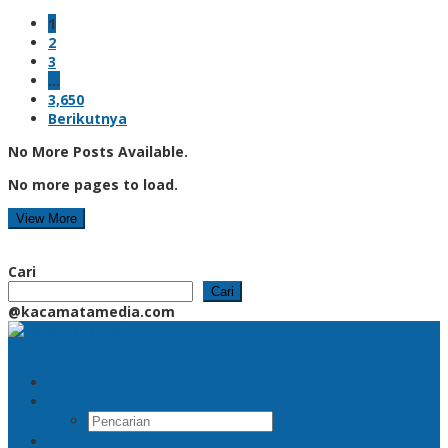
1
2
3
…
3,650
Berikutnya
No More Posts Available.
No more pages to load.
View More
Cari
Cari
@kacamatamedia.com
Pencarian