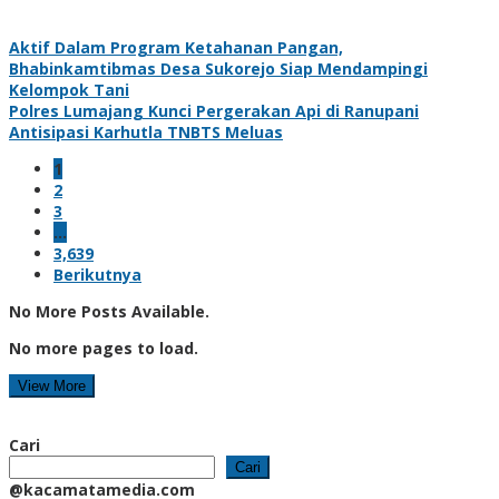
Aktif Dalam Program Ketahanan Pangan,
Bhabinkamtibmas Desa Sukorejo Siap Mendampingi
Kelompok Tani
Polres Lumajang Kunci Pergerakan Api di Ranupani
Antisipasi Karhutla TNBTS Meluas
1
2
3
…
3,639
Berikutnya
No More Posts Available.
No more pages to load.
View More
Cari
Cari
@kacamatamedia.com