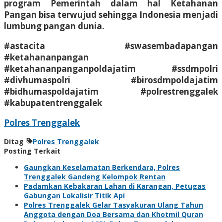
program Pemerintah dalam hal Ketahanan
Pangan bisa terwujud sehingga Indonesia menjadi
lumbung pangan dunia.
#astacita #swasembadapangan
#ketahananpangan
#ketahananpanganpoldajatim #ssdmpolri
#divhumaspolri #birosdmpoldajatim
#bidhumaspoldajatim #polrestrenggalek
#kabupatentrenggalek
Polres Trenggalek
Ditag
Polres Trenggalek
Posting Terkait
Gaungkan Keselamatan Berkendara, Polres
Trenggalek Gandeng Kelompok Rentan
Padamkan Kebakaran Lahan di Karangan, Petugas
Gabungan Lokalisir Titik Api
Polres Trenggalek Gelar Tasyakuran Ulang Tahun
Anggota dengan Doa Bersama dan Khotmil Quran