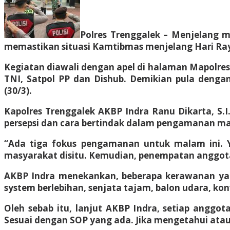
Polres Trenggalek – Menjelang m
memastikan situasi Kamtibmas menjelang Hari Raya
Kegiatan diawali dengan apel di halaman Mapolres T
TNI, Satpol PP dan Dishub. Demikian pula dengan
(30/3).
Kapolres Trenggalek AKBP Indra Ranu Dikarta, S.I
persepsi dan cara bertindak dalam pengamanan ma
“Ada tiga fokus pengamanan untuk malam ini. Y
masyarakat disitu. Kemudian, penempatan anggota 
AKBP Indra menekankan, beberapa kerawanan yang
system berlebihan, senjata tajam, balon udara, kon
Oleh sebab itu, lanjut AKBP Indra, setiap angg
Sesuai dengan SOP yang ada. Jika mengetahui at