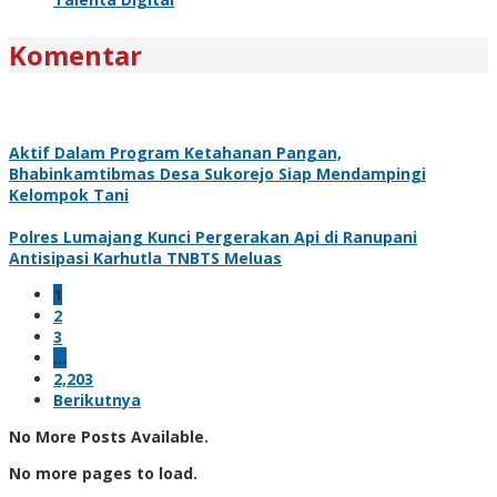
Komentar
Aktif Dalam Program Ketahanan Pangan,
Bhabinkamtibmas Desa Sukorejo Siap Mendampingi
Kelompok Tani
Polres Lumajang Kunci Pergerakan Api di Ranupani
Antisipasi Karhutla TNBTS Meluas
1
2
3
…
2,203
Berikutnya
No More Posts Available.
No more pages to load.