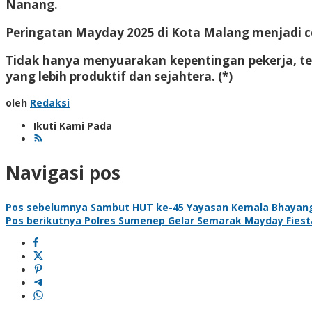
Nanang.
Peringatan Mayday 2025 di Kota Malang menjadi ce
Tidak hanya menyuarakan kepentingan pekerja, teta
yang lebih produktif dan sejahtera. (*)
oleh
Redaksi
Ikuti Kami Pada
Navigasi pos
Pos sebelumnya
Sambut HUT ke-45 Yayasan Kemala Bhayangk
Pos berikutnya
Polres Sumenep Gelar Semarak Mayday Fiest