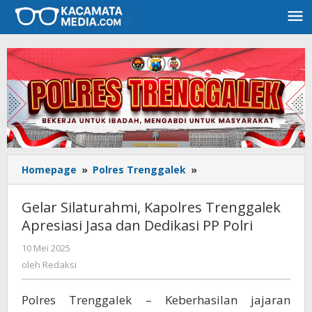
Lewati
ke
konten
Homepage
»
Polres Trenggalek
»
Gelar
Silaturahmi,
Kapolres
Gelar Silaturahmi, Kapolres Trenggalek
Trenggalek
Apresiasi Jasa dan Dedikasi PP Polri
Apresiasi
Jasa
10 Mei 2025
oleh
dan
Redaksi
oleh
Redaksi
Dedikasi
PP
Polres Trenggalek – Keberhasilan jajaran
Polri