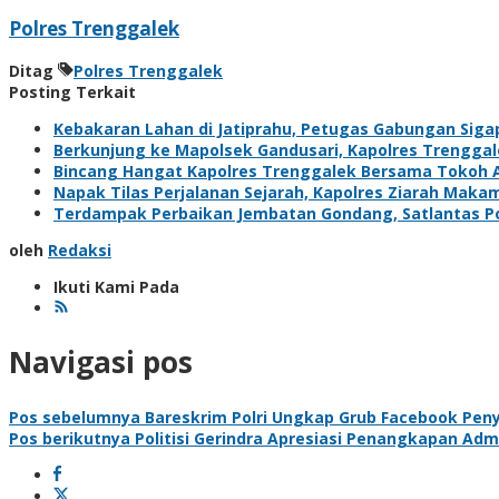
Polres Trenggalek
Ditag
Polres Trenggalek
Posting Terkait
Kebakaran Lahan di Jatiprahu, Petugas Gabungan Sig
Berkunjung ke Mapolsek Gandusari, Kapolres Trengga
Bincang Hangat Kapolres Trenggalek Bersama Tokoh
Napak Tilas Perjalanan Sejarah, Kapolres Ziarah Maka
Terdampak Perbaikan Jembatan Gondang, Satlantas Pol
oleh
Redaksi
Ikuti Kami Pada
Navigasi pos
Pos sebelumnya
Bareskrim Polri Ungkap Grub Facebook Pen
Pos berikutnya
Politisi Gerindra Apresiasi Penangkapan Admi