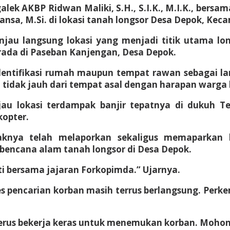
galek AKBP Ridwan Maliki, S.H., S.I.K., M.I.K., be
wansa, M.Si. di lokasi tanah longsor Desa Depok, K
njau langsung lokasi yang menjadi titik utama l
ada di Paseban Kanjengan, Desa Depok.
ntifikasi rumah maupun tempat rawan sebagai lang
 tidak jauh dari tempat asal dengan harapan warg
njau lokasi terdampak banjir tepatnya di dukuh 
opter.
aknya telah melaporkan sekaligus memaparkan 
bencana alam tanah longsor di Desa Depok.
ti bersama jajaran Forkopimda.” Ujarnya.
 pencarian korban masih terrus berlangsung. Perke
erus bekerja keras untuk menemukan korban. Moho