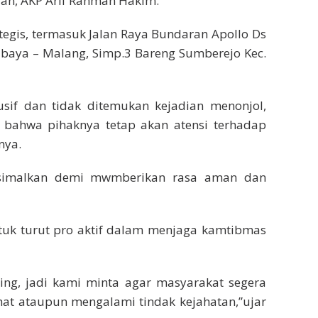
uan, AKP Arif Rahman Hakim.
ategis, termasuk Jalan Raya Bundaran Apollo Ds
rabaya – Malang, Simp.3 Bareng Sumberejo Kec.
usif dan tidak ditemukan kejadian menonjol,
bahwa pihaknya tetap akan atensi terhadap
nya.
asimalkan demi mwmberikan rasa aman dan
tuk turut pro aktif dalam menjaga kamtibmas
ting, jadi kami minta agar masyarakat segera
hat ataupun mengalami tindak kejahatan,”ujar