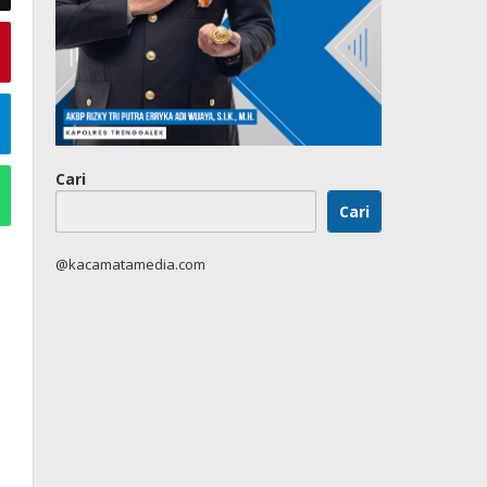
Cari
Cari
@kacamatamedia.com