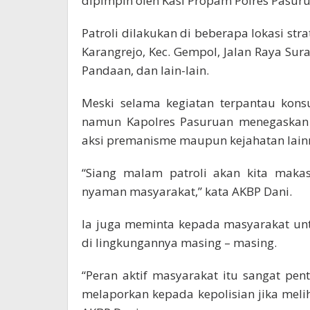
dipimpin oleh Kasi Propam Polres Pasur
Patroli dilakukan di beberapa lokasi str
Karangrejo, Kec. Gempol, Jalan Raya Su
Pandaan, dan lain-lain.
Meski selama kegiatan terpantau kons
namun Kapolres Pasuruan menegaskan 
aksi premanisme maupun kejahatan lain
“Siang malam patroli akan kita mak
nyaman masyarakat,” kata AKBP Dani.
Ia juga meminta kepada masyarakat un
di lingkungannya masing – masing.
“Peran aktif masyarakat itu sangat pen
melaporkan kepada kepolisian jika meli