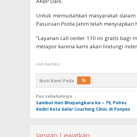
AKBP Dani.
Untuk memudahkan masyarakat dalam me
Pasuruan Polda Jatim telah menyiapkan ho
“Layanan call center 110 ini gratis bagi
melapor karena kami akan lindungi indent
oleh
Redaksi
Ikuti Kami Pada
Navigasi
Pos sebelumnya
Sambut Hari Bhayangkara ke – 79, Polres
pos
Kediri Kota Gelar Coaching Clinic di Ponpes
Jangan Lewatkan