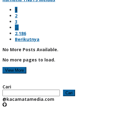
1
2
3
…
2,186
Berikutnya
No More Posts Available.
No more pages to load.
View More
Cari
Cari
@kacamatamedia.com