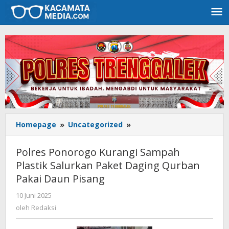
Lewati
ke
konten
Homepage
»
Uncategorized
»
Polres
Ponorogo
Kurangi
Polres Ponorogo Kurangi Sampah
Sampah
Plastik Salurkan Paket Daging Qurban
Plastik
Pakai Daun Pisang
Salurkan
Paket
10 Juni 2025
oleh
Daging
Redaksi
oleh
Redaksi
Qurban
Pakai