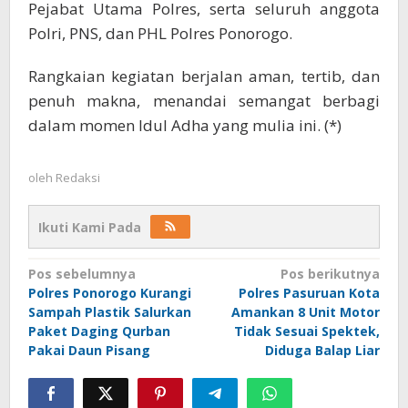
Pejabat Utama Polres, serta seluruh anggota
Polri, PNS, dan PHL Polres Ponorogo.
Rangkaian kegiatan berjalan aman, tertib, dan
penuh makna, menandai semangat berbagi
dalam momen Idul Adha yang mulia ini. (*)
oleh
Redaksi
Ikuti Kami Pada
Navigasi
Pos sebelumnya
Pos berikutnya
Polres Ponorogo Kurangi
Polres Pasuruan Kota
pos
Sampah Plastik Salurkan
Amankan 8 Unit Motor
Paket Daging Qurban
Tidak Sesuai Spektek,
Pakai Daun Pisang
Diduga Balap Liar