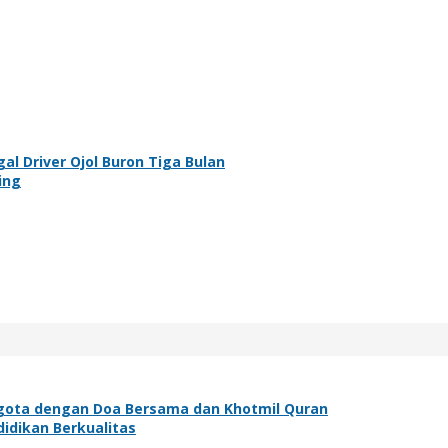
l Driver Ojol Buron Tiga Bulan
ing
gota dengan Doa Bersama dan Khotmil Quran
idikan Berkualitas