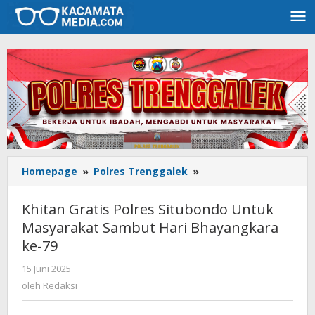
Lewati
ke
konten
Homepage
»
Polres Trenggalek
»
Khitan
Gratis
Polres
Khitan Gratis Polres Situbondo Untuk
Situbondo
Masyarakat Sambut Hari Bhayangkara
Untuk
ke-79
Masyarakat
Sambut
15 Juni 2025
oleh
Hari
Redaksi
oleh
Redaksi
Bhayangkara
ke-