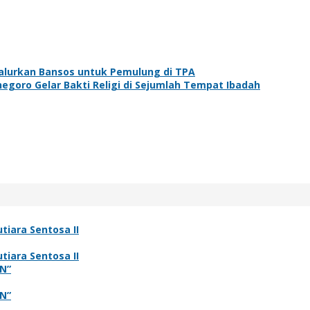
alurkan Bansos untuk Pemulung di TPA
egoro Gelar Bakti Religi di Sejumlah Tempat Ibadah
tiara Sentosa II
tiara Sentosa II
N”
N”