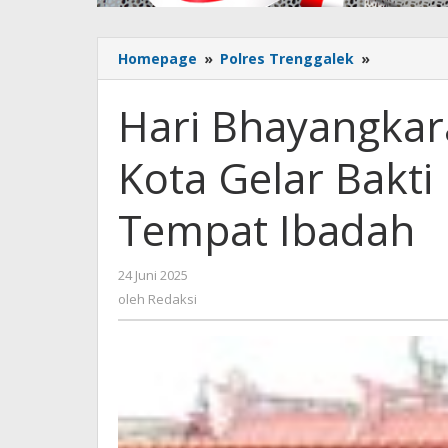
Homepage
»
Polres Trenggalek
»
Hari
Bhayangk
ke
Hari Bhayangkara
-79,
Polres
Kota Gelar Bakti 
Kediri
Kota
Gelar
Tempat Ibadah
Bakti
Religi
di
24 Juni 2025
oleh
Sejumlah
Redaksi
oleh
Redaksi
Tempat
Ibadah