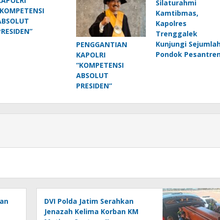
KAPOLRI
Silaturahmi
“KOMPETENSI
Kamtibmas,
ABSOLUT
Kapolres
PRESIDEN”
Trenggalek
Kunjungi Sejumla
PENGGANTIAN
Pondok Pesantre
KAPOLRI
“KOMPETENSI
ABSOLUT
PRESIDEN”
ban
DVI Polda Jatim Serahkan
Jenazah Kelima Korban KM