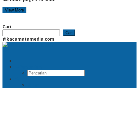
View More
Cari
Cari
@kacamatamedia.com
Pencarian
RSS