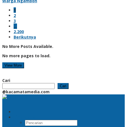
Warga Ngambon
1
2
3
…
2,200
Berikutnya
No More Posts Available.
No more pages to load.
View More
Cari
Cari
@kacamatamedia.com
Pencarian