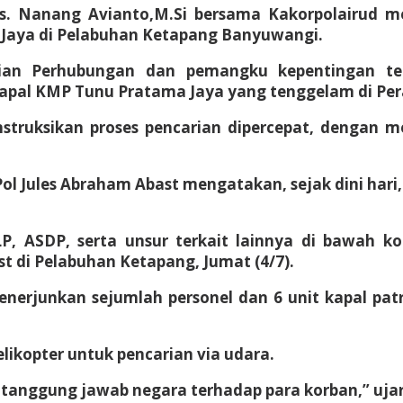
s. Nanang Avianto,M.Si bersama Kakorpolairud 
Jaya di Pelabuhan Ketapang Banyuwangi.
ian Perhubungan dan pemangku kepentingan te
apal KMP Tunu Pratama Jaya yang tenggelam di Perai
instruksikan proses pencarian dipercepat, dengan
l Jules Abraham Abast mengatakan, sejak dini hari,
LP, ASDP, serta unsur terkait lainnya di bawah k
 di Pelabuhan Ketapang, Jumat (4/7).
rjunkan sejumlah personel dan 6 unit kapal patrol
ikopter untuk pencarian via udara.
n tanggung jawab negara terhadap para korban,” uja