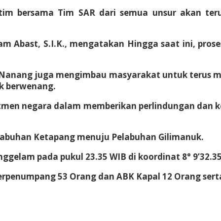
tim bersama Tim SAR dari semua unsur akan teru
am Abast, S.I.K., mengatakan Hingga saat ini, pro
l Nanang juga mengimbau masyarakat untuk terus 
ak berwenang.
itmen negara dalam memberikan perlindungan dan 
elabuhan Ketapang menuju Pelabuhan Gilimanuk.
ggelam pada pukul 23.35 WIB di koordinat 8° 9’32.35
erpenumpang 53 Orang dan ABK Kapal 12 Orang serta