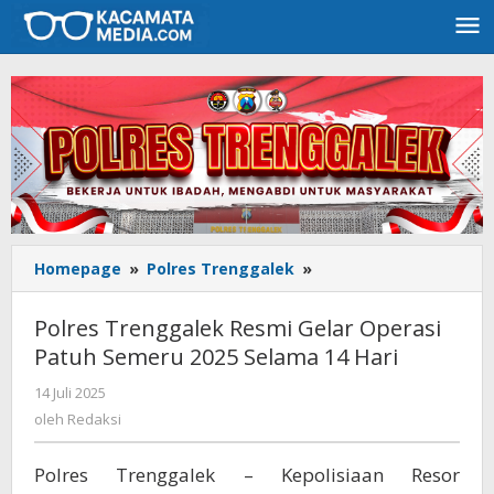
Lewati
ke
konten
Homepage
»
Polres Trenggalek
»
Polres
Trenggalek
Resmi
Polres Trenggalek Resmi Gelar Operasi
Gelar
Patuh Semeru 2025 Selama 14 Hari
Operasi
Patuh
14 Juli 2025
oleh
Semeru
Redaksi
oleh
Redaksi
2025
Selama
Polres Trenggalek – Kepolisiaan Resor
14