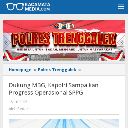
Lewati
ke
konten
Homepage
»
Polres Trenggalek
»
Dukung
MBG,
Kapolri
Dukung MBG, Kapolri Sampaikan
Sampaikan
Progress Operasional SPPG
Progress
Operasional
15 Juli 2025
oleh
SPPG
Redaksi
oleh
Redaksi