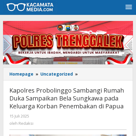
Lewati
ke
konten
Homepage
»
Uncategorized
»
Kapolres
Probolinggo
Sambangi
Kapolres Probolinggo Sambangi Rumah
Rumah
Duka Sampaikan Bela Sungkawa pada
Duka
Keluarga Korban Penembakan di Papua
Sampaikan
Bela
15 Juli 2025
oleh
Sungkawa
Redaksi
oleh
Redaksi
pada
Keluarga