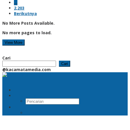
…
2,203
Berikutnya
No More Posts Available.
No more pages to load.
View More
Cari
Cari
@kacamatamedia.com
Pencarian
RSS