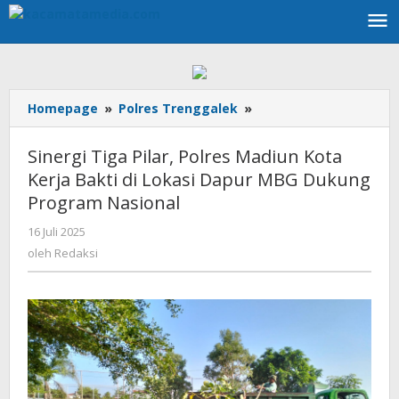
Lewati
ke
konten
Homepage
»
Polres Trenggalek
»
Sinergi
Tiga
Pilar,
Sinergi Tiga Pilar, Polres Madiun Kota
Polres
Kerja Bakti di Lokasi Dapur MBG Dukung
Madiun
Program Nasional
Kota
Kerja
16 Juli 2025
oleh
Bakti
Redaksi
oleh
Redaksi
di
Lokasi
Dapur
MBG
Dukung
Program
Nasional