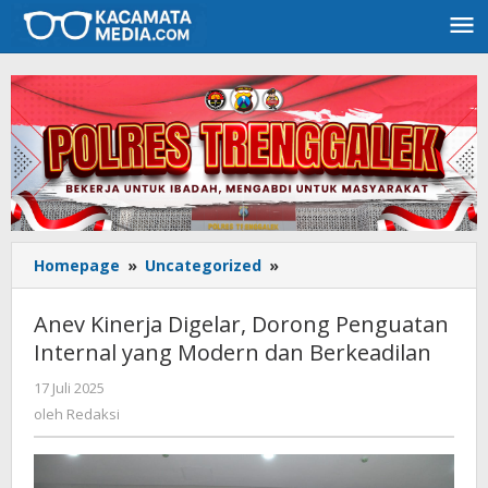
Lewati
ke
konten
Homepage
»
Uncategorized
»
Anev
Kinerja
Digelar,
Anev Kinerja Digelar, Dorong Penguatan
Dorong
Internal yang Modern dan Berkeadilan
Penguatan
Internal
17 Juli 2025
oleh
yang
Redaksi
oleh
Redaksi
Modern
dan
Berkeadilan