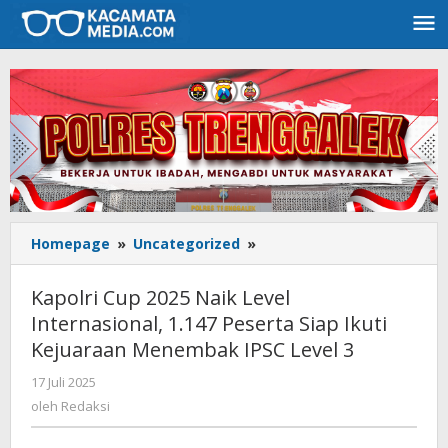
Lewati
ke
konten
Homepage
»
Uncategorized
»
Kapolri
Cup
2025
Kapolri Cup 2025 Naik Level
Naik
Internasional, 1.147 Peserta Siap Ikuti
Level
Kejuaraan Menembak IPSC Level 3
Internasional,
1.147
17 Juli 2025
oleh
Peserta
Redaksi
oleh
Redaksi
Siap
Ikuti