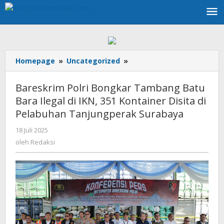
Lewati
ke
konten
Homepage
»
Uncategorized
»
Bareskrim
Polri
Bongkar
Bareskrim Polri Bongkar Tambang Batu
Tambang
Bara Ilegal di IKN, 351 Kontainer Disita di
Batu
Pelabuhan Tanjungperak Surabaya
Bara
Ilegal
18 Juli 2025
oleh
di
Redaksi
oleh
Redaksi
IKN,
351
Kontainer
Disita
di
Pelabuhan
Tanjungperak
Surabaya