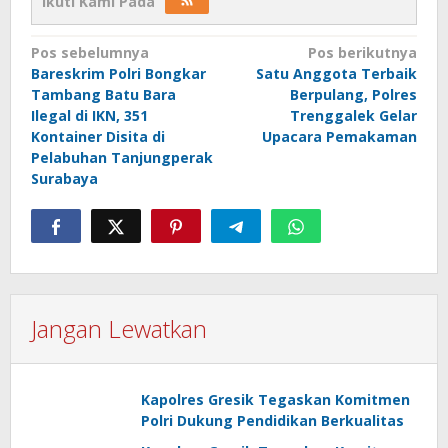
Ikuti Kami Pada
Navigasi
Pos sebelumnya
Pos berikutnya
Bareskrim Polri Bongkar
Satu Anggota Terbaik
pos
Tambang Batu Bara
Berpulang, Polres
Ilegal di IKN, 351
Trenggalek Gelar
Kontainer Disita di
Upacara Pemakaman
Pelabuhan Tanjungperak
Surabaya
Jangan Lewatkan
Kapolres Gresik Tegaskan Komitmen
Polri Dukung Pendidikan Berkualitas