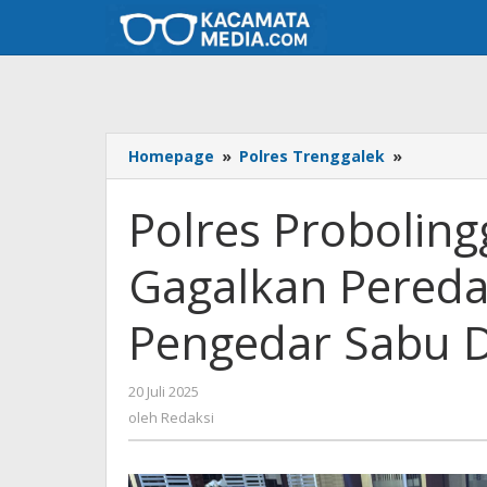
Lewati
ke
konten
Homepage
»
Polres Trenggalek
»
Polres
Proboling
Kota
Polres Proboling
Berhasil
Gagalkan
Gagalkan Pereda
Peredaran
Narkotika
Lima
Pengedar Sabu 
Pengedar
Sabu
Diamanka
20 Juli 2025
oleh
Redaksi
oleh
Redaksi