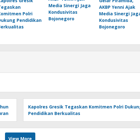
Kapolres Gresik
Gelar Piramida,
Media Sinergi Jaga
Tegaskan
AKBP Yenni Ajak
Kondusivitas
Komitmen Polri
Media Sinergi Jag
Bojonegoro
Dukung Pendidikan
Kondusivitas
Berkualitas
Bojonegoro
ahun
Kapolres Gresik Tegaskan Komitmen Polri Dukun
uran
Pendidikan Berkualitas
View More