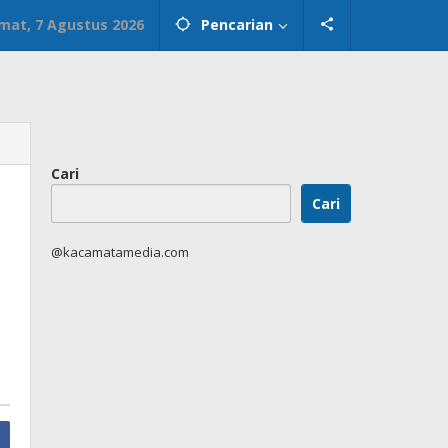
mat, 7 Agustus 2026
Pencarian
Cari
Cari
@kacamatamedia.com