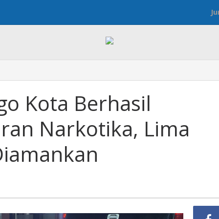
Ju
go
go Kota Berhasil
ran Narkotika, Lima
,
Diamankan
n