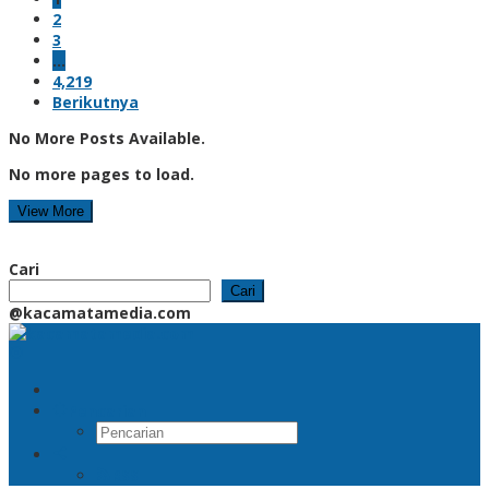
2
3
…
4,219
Berikutnya
No More Posts Available.
No more pages to load.
View More
Cari
Cari
@kacamatamedia.com
Pencarian
RSS