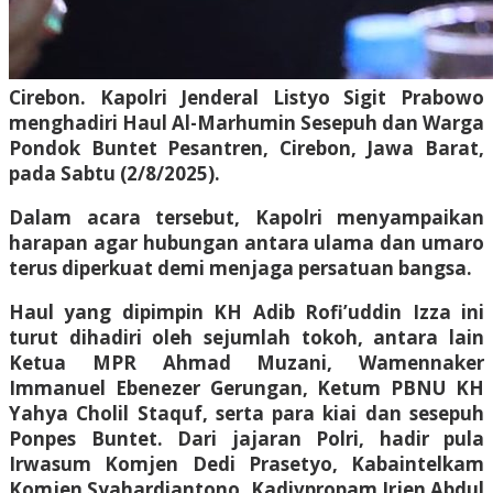
Cirebon. Kapolri Jenderal Listyo Sigit Prabowo
menghadiri Haul Al-Marhumin Sesepuh dan Warga
Pondok Buntet Pesantren, Cirebon, Jawa Barat,
pada Sabtu (2/8/2025).
Dalam acara tersebut, Kapolri menyampaikan
harapan agar hubungan antara ulama dan umaro
terus diperkuat demi menjaga persatuan bangsa.
Haul yang dipimpin KH Adib Rofi’uddin Izza ini
turut dihadiri oleh sejumlah tokoh, antara lain
Ketua MPR Ahmad Muzani, Wamennaker
Immanuel Ebenezer Gerungan, Ketum PBNU KH
Yahya Cholil Staquf, serta para kiai dan sesepuh
Ponpes Buntet. Dari jajaran Polri, hadir pula
Irwasum Komjen Dedi Prasetyo, Kabaintelkam
Komjen Syahardiantono, Kadivpropam Irjen Abdul