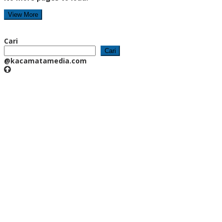
View More
Cari
Cari
@kacamatamedia.com