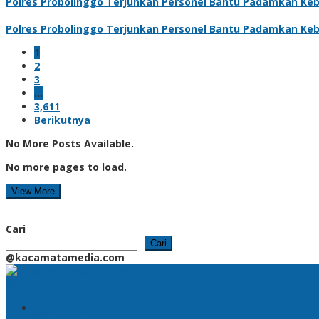
Polres Probolinggo Terjunkan Personel Bantu Padamkan Ke
Polres Probolinggo Terjunkan Personel Bantu Padamkan Ke
1
2
3
…
3,611
Berikutnya
No More Posts Available.
No more pages to load.
View More
Cari
Cari
@kacamatamedia.com