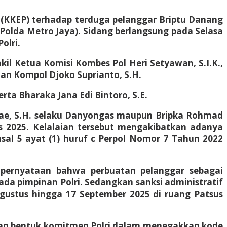
i (KKEP) terhadap terduga pelanggar Briptu Danang
Polda Metro Jaya). Sidang berlangsung pada Selasa
olri.
akil Ketua Komisi Kombes Pol Heri Setyawan, S.I.K.,
 dan Kompol Djoko Suprianto, S.H.
rta Bharaka Jana Edi Bintoro, S.E.
ae, S.H. selaku Danyongas maupun Bripka Rohmad
s 2025. Kelalaian tersebut mengakibatkan adanya
al 5 ayat (1) huruf c Perpol Nomor 7 Tahun 2022
i pernyataan bahwa perbuatan pelanggar sebagai
ada pimpinan Polri. Sedangkan sanksi administratif
Agustus hingga 17 September 2025 di ruang Patsus
kan bentuk komitmen Polri dalam menegakkan kode