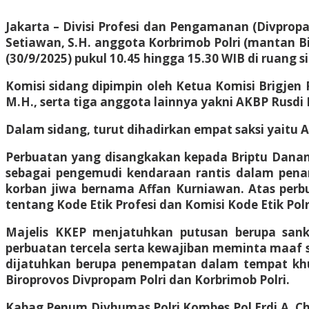
Jakarta – Divisi Profesi dan Pengamanan (Divprop
Setiawan, S.H. anggota Korbrimob Polri (mantan B
(30/9/2025) pukul 10.45 hingga 15.30 WIB di ruang 
Komisi sidang dipimpin oleh Ketua Komisi Brigjen P
M.H., serta tiga anggota lainnya yakni AKBP Rusdi 
Dalam sidang, turut dihadirkan empat saksi yaitu A
Perbuatan yang disangkakan kepada Briptu Dana
sebagai pengemudi kendaraan rantis dalam penan
korban jiwa bernama Affan Kurniawan. Atas perb
tentang Kode Etik Profesi dan Komisi Kode Etik Polr
Majelis KKEP menjatuhkan putusan berupa sanks
perbuatan tercela serta kewajiban meminta maaf se
dijatuhkan berupa penempatan dalam tempat khusu
Biroprovos Divpropam Polri dan Korbrimob Polri.
Kabag Penum Divhumas Polri Kombes Pol Erdi A. 