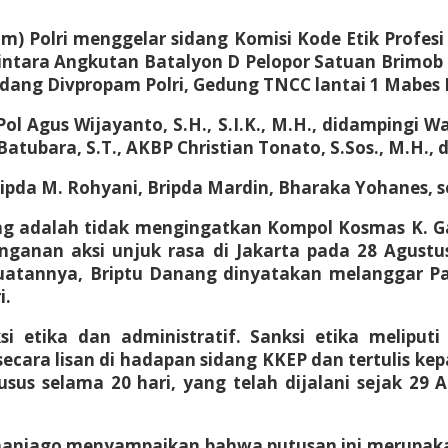
am) Polri menggelar sidang Komisi Kode Etik Profes
intara Angkutan Batalyon D Pelopor Satuan Brimob 
sidang Divpropam Polri, Gedung TNCC lantai 1 Mabes P
ol Agus Wijayanto, S.H., S.I.K., M.H., didampingi W
Batubara, S.T., AKBP Christian Tonato, S.Sos., M.H.,
ipda M. Rohyani, Bripda Mardin, Bharaka Yohanes, se
ng adalah tidak mengingatkan Kompol Kosmas K. G
ganan aksi unjuk rasa di Jakarta pada 28 Agustu
uatannya, Briptu Danang dinyatakan melanggar Pas
i.
i etika dan administratif. Sanksi etika meliput
cara lisan di hadapan sidang KKEP dan tertulis kep
s selama 20 hari, yang telah dijalani sejak 29 
Chaniago menyampaikan bahwa putusan ini merupa