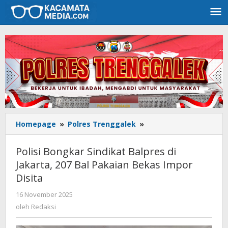
Lewati
ke
konten
Homepage
»
Polres Trenggalek
»
Polisi
Bongkar
Sindikat
Polisi Bongkar Sindikat Balpres di
Balpres
Jakarta, 207 Bal Pakaian Bekas Impor
di
Disita
Jakarta,
207
16 November 2025
oleh
Bal
Redaksi
oleh
Redaksi
Pakaian
Bekas