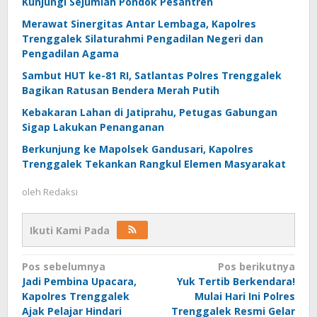
Kunjungi Sejumlah Pondok Pesantren
Merawat Sinergitas Antar Lembaga, Kapolres
Trenggalek Silaturahmi Pengadilan Negeri dan
Pengadilan Agama
Sambut HUT ke-81 RI, Satlantas Polres Trenggalek
Bagikan Ratusan Bendera Merah Putih
Kebakaran Lahan di Jatiprahu, Petugas Gabungan
Sigap Lakukan Penanganan
Berkunjung ke Mapolsek Gandusari, Kapolres
Trenggalek Tekankan Rangkul Elemen Masyarakat
oleh
Redaksi
Ikuti Kami Pada
Navigasi
Pos sebelumnya
Pos berikutnya
Jadi Pembina Upacara,
Yuk Tertib Berkendara!
pos
Kapolres Trenggalek
Mulai Hari Ini Polres
Ajak Pelajar Hindari
Trenggalek Resmi Gelar