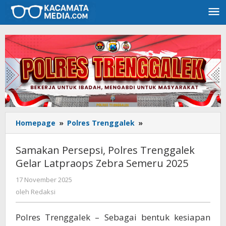
Lewati
ke
konten
Homepage
»
Polres Trenggalek
»
Samakan
Persepsi,
Polres
Samakan Persepsi, Polres Trenggalek
Trenggalek
Gelar Latpraops Zebra Semeru 2025
Gelar
Latpraops
17 November 2025
oleh
Zebra
Redaksi
oleh
Redaksi
Semeru
2025
Polres Trenggalek – Sebagai bentuk kesiapan