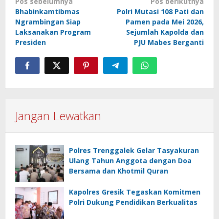
Navigasi
Pos sebelumnya
Pos berikutnya
Bhabinkamtibmas
Polri Mutasi 108 Pati dan
pos
Ngrambingan Siap
Pamen pada Mei 2026,
Laksanakan Program
Sejumlah Kapolda dan
Presiden
PJU Mabes Berganti
Jangan Lewatkan
Polres Trenggalek Gelar Tasyakuran
Ulang Tahun Anggota dengan Doa
Bersama dan Khotmil Quran
Kapolres Gresik Tegaskan Komitmen
Polri Dukung Pendidikan Berkualitas