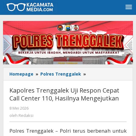
Lewati
ke
konten
Homepage
»
Polres Trenggalek
»
Kapolres
Trenggalek
Uji
Kapolres Trenggalek Uji Respon Cepat
Respon
Call Center 110, Hasilnya Mengejutkan
Cepat
Call
8 Mei 2026
oleh
Center
Redaksi
oleh
Redaksi
110,
Hasilnya
Polres Trenggalek – Polri terus berbenah untuk
Mengejutkan