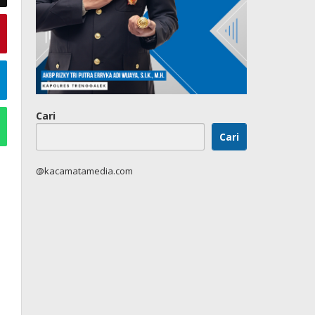
Cari
Cari
@kacamatamedia.com