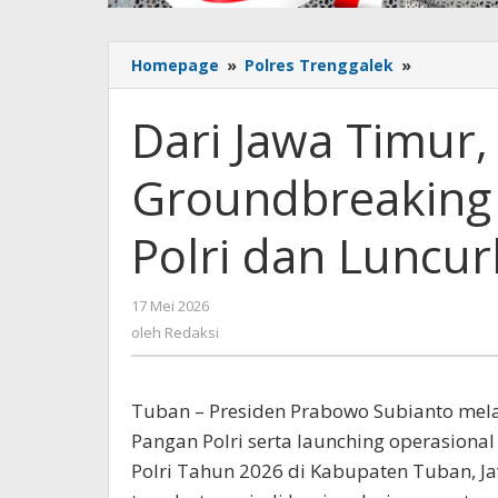
Homepage
»
Polres Trenggalek
»
Dari
Jawa
Timur,
Dari Jawa Timur
Presiden
Prabowo
Groundbreaking
Groundbr
10
Gudang
Polri dan Luncu
Pangan
Polri
dan
17 Mei 2026
oleh
Luncurka
Redaksi
oleh
Redaksi
166
SPPG
Tuban – Presiden Prabowo Subianto me
Pangan Polri serta launching operasiona
Polri Tahun 2026 di Kabupaten Tuban, Ja