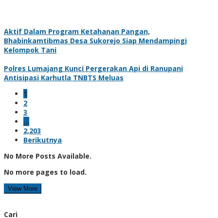
Aktif Dalam Program Ketahanan Pangan,
Bhabinkamtibmas Desa Sukorejo Siap Mendampingi
Kelompok Tani
Polres Lumajang Kunci Pergerakan Api di Ranupani
Antisipasi Karhutla TNBTS Meluas
1
2
3
…
2,203
Berikutnya
No More Posts Available.
No more pages to load.
View More
Cari