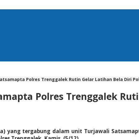
tsamapta Polres Trenggalek Rutin Gelar Latihan Bela Diri Pol
mapta Polres Trenggalek Rutin 
aja) yang tergabung dalam unit Turjawali Satsama
lres Trenggalek. Kamis, (5/12).