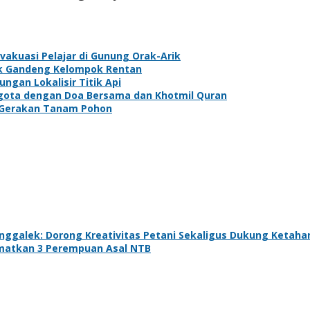
akuasi Pelajar di Gunung Orak-Arik
ek Gandeng Kelompok Rentan
gan Lokalisir Titik Api
gota dengan Doa Bersama dan Khotmil Quran
n Gerakan Tanam Pohon
enggalek: Dorong Kreativitas Petani Sekaligus Dukung Ketah
amatkan 3 Perempuan Asal NTB