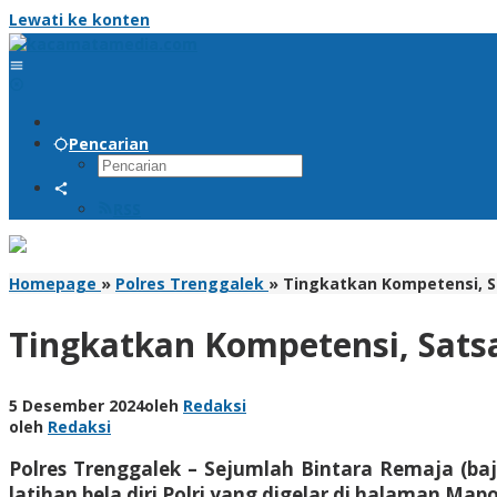
Lewati ke konten
Pencarian
RSS
Homepage
»
Polres Trenggalek
»
Tingkatkan Kompetensi, Sa
Tingkatkan Kompetensi, Satsa
5 Desember 2024
oleh
Redaksi
oleh
Redaksi
Polres Trenggalek – Sejumlah Bintara Remaja (b
latihan bela diri Polri yang digelar di halaman Mapo