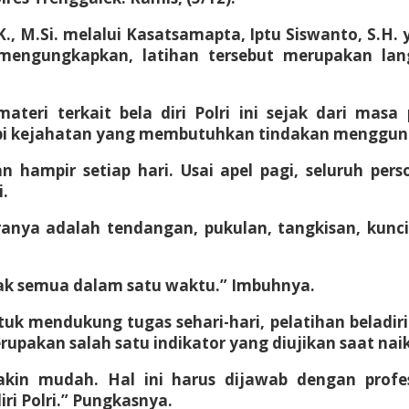
K., M.Si. melalui Kasatsamapta, Iptu Siswanto, S.
ur mengungkapkan, latihan tersebut merupakan l
ri terkait bela diri Polri ini sejak dari masa p
kejahatan yang membutuhkan tindakan menggunakan 
 hampir setiap hari. Usai apel pagi, seluruh per
.
ranya adalah tendangan, pukulan, tangkisan, kunc
idak semua dalam satu waktu.” Imbuhnya.
tuk mendukung tugas sehari-hari, pelatihan beladir
merupakan salah satu indikator yang diujikan saat 
in mudah. Hal ini harus dijawab dengan profes
ri Polri.” Pungkasnya.